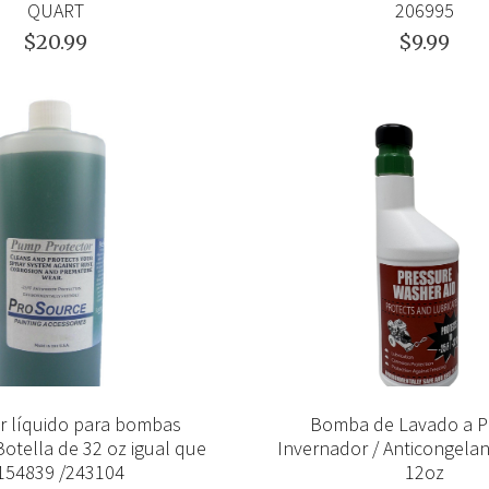
QUART
206995
$20.99
$9.99
r líquido para bombas
Bomba de Lavado a P
otella de 32 oz igual que
Invernador / Anticongelan
154839 /243104
12oz