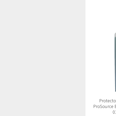
Protecto
ProSource B
0