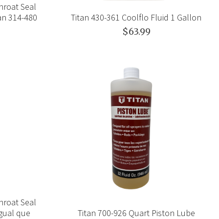
hroat Seal
an 314-480
Titan 430-361 Coolflo Fluid 1 Gallon
$63.99
hroat Seal
igual que
Titan 700-926 Quart Piston Lube