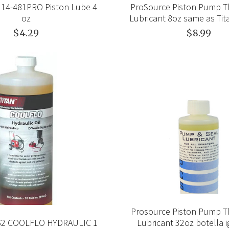
314-481PRO Piston Lube 4
ProSource Piston Pump T
oz
Lubricant 8oz same as Tit
$4.29
$8.99
Prosource Piston Pump T
362 COOLFLO HYDRAULIC 1
Lubricant 32oz botella 