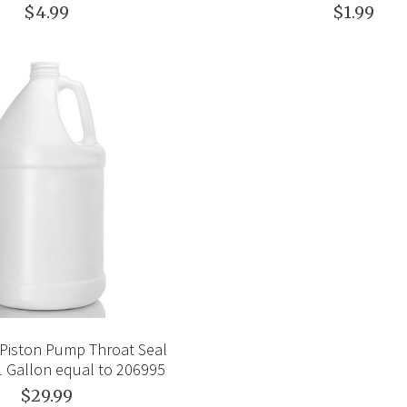
$4.99
$1.99
Piston Pump Throat Seal
1 Gallon equal to 206995
$29.99